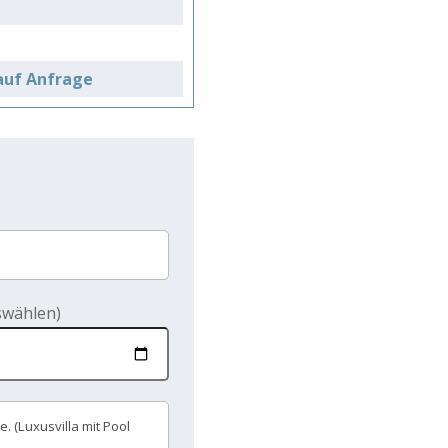
 auf Anfrage
swählen)