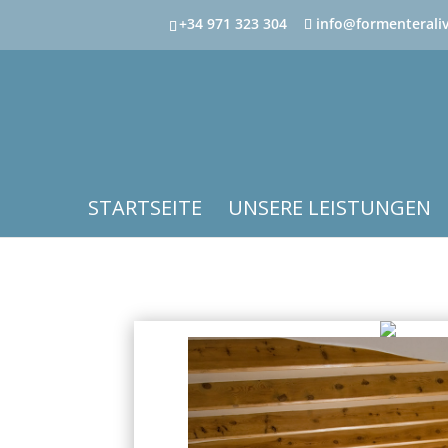
+34 971 323 304
info@formenterali
STARTSEITE
UNSERE LEISTUNGEN