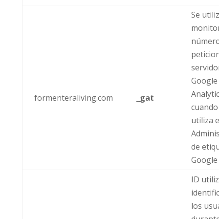
Se utili
monitor
número
peticio
servido
Google
Analyti
formenteraliving.com
_gat
cuando
utiliza e
Admini
de etiq
Google
ID utili
identifi
los usu