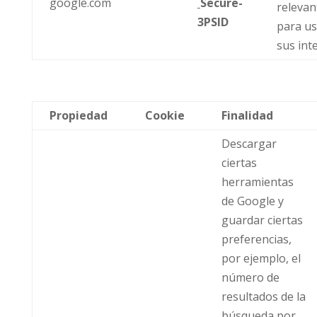
google.com
Secure-
relevan
3PSID
para us
sus int
Propiedad
Cookie
Finalidad
Descargar
ciertas
herramientas
de Google y
guardar ciertas
preferencias,
por ejemplo, el
número de
resultados de la
búsqueda por