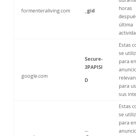
durant
horas
formenteraliving.com
_gid
después
última
activid
Estas c
se utili
Secure-
para en
3PAPISI
anunci
google.com
relevan
D
para us
sus int
Estas c
se utili
para en
anunci