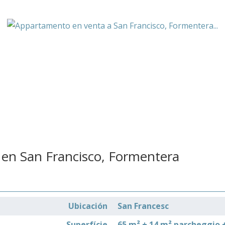
en San Francisco, Formentera
Ubicación
San Francesc
Superfície
65 m² + 14 m² parcheggio +