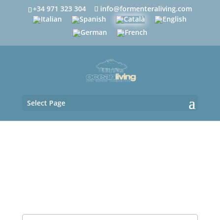
+34 971 323 304
info@formenteraliving.com
Select Page
Utilitzi aquest formulari per a contactar
amb nosaltres directament, empleni tots
els camps obligatoris marcats amb un
asterisc (*).