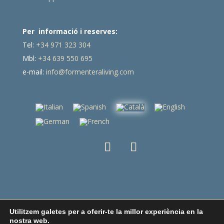
Per informació i reserves:
Tel:
+34 971 323 304
Mbl:
+34 639 550 695
e-mail:
info@formenteraliving.com
Utilitzem galetes per a oferir-te la millor experiència en la
Avís legal
Política de privacitat
nostra web.