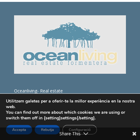
Oceanliving- Real estate
Carrer Sant Joan, 53
Utilitzem galetes per a oferir-te la millor experiència en la nostra
web.
07860 S.Francisco Javier
You can find out more about which cookies we are using or
Formentera
switch them off in {setting]settings{/setting].
Vedi mappa di localizzazione
Accepta
Rebutja
Configuració
Share This